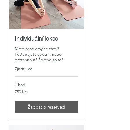
Individuální lekce
Máte problémy se zády?
Potřebujete zpevnit nebo
protáhnout? Špatně spíte?
Zjistit více
1 hod
750
750 Kč
českých
korun
Žádost o rezervaci