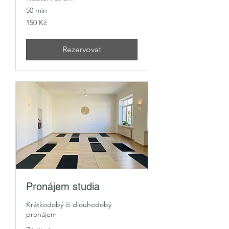
50 min
150
150 Kč
českých
korun
Rezervovat
Pronájem studia
Krátkodobý či dlouhodobý
pronájem