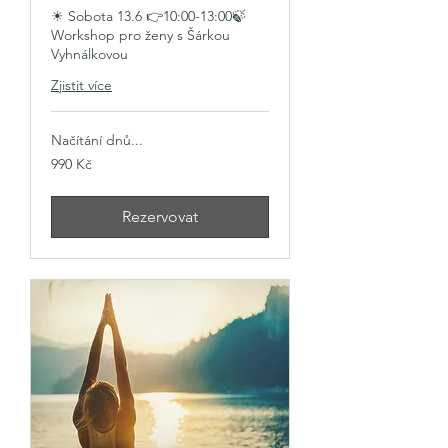
☀ Sobota 13.6 👉10:00-13:00🍃
Workshop pro ženy s Šárkou
Vyhnálkovou
Zjistit více
Načítání dnů...
990
990 Kč
českých
korun
Rezervovat