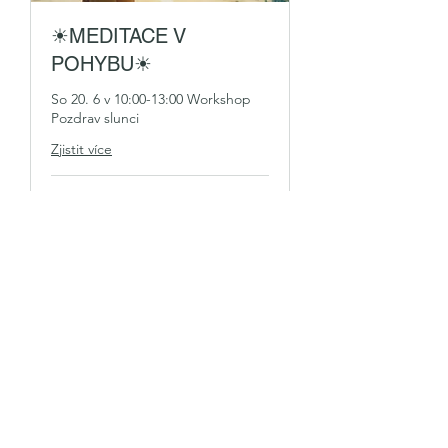
☀MEDITACE V
POHYBU☀
So 20. 6 v 10:00-13:00 Workshop
Pozdrav slunci
Zjistit více
Načítání dnů...
590
590 Kč
českých
korun
Rezervovat