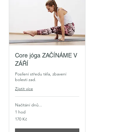
Core jóga ZAČÍNÁME V
ZÁŘÍ
Posílení středu těla, zbavení
bolesti zad.
Zjistit více
Načítání dnů...
1 hod
170
170 Kč
českých
korun