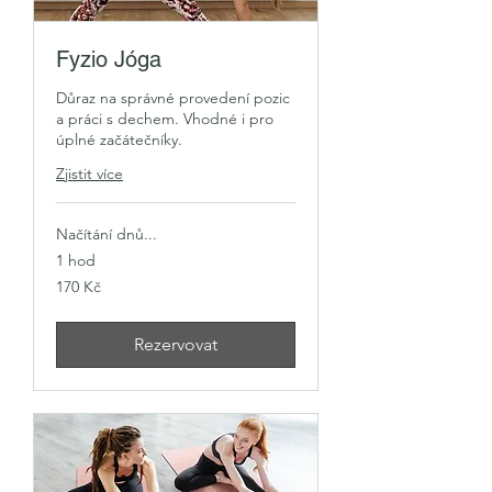
Fyzio Jóga
Důraz na správné provedení pozic
a práci s dechem. Vhodné i pro
úplné začátečníky.
Zjistit více
Načítání dnů...
1 hod
170
170 Kč
českých
korun
Rezervovat