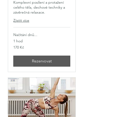
Komplexní posílení a protažení
celého těla, dechové techniky a
závěrečná relaxace.
Zjistit více
Načítání dnů...
1 hod
170
170 Kč
českých
korun
Rezervovat