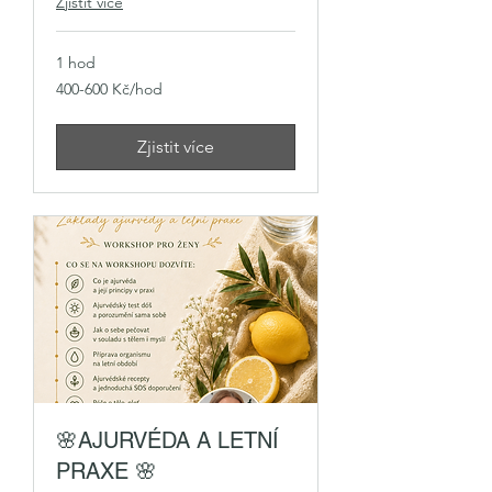
Zjistit více
1 hod
400-
400-600 Kč/hod
600
Kč/hod
Zjistit více
🌸AJURVÉDA A LETNÍ
PRAXE 🌸