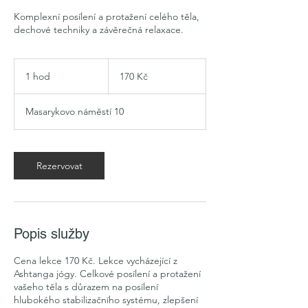
Komplexní posílení a protažení celého těla,
dechové techniky a závěrečná relaxace.
170
českých
1 hod
1
170 Kč
korun
h
o
Masarykovo náměstí 10
Rezervovat
Popis služby
Cena lekce 170 Kč. Lekce vycházející z
Ashtanga jógy. Celkové posílení a protažení
vašeho těla s důrazem na posílení
hlubokého stabilizačního systému, zlepšení